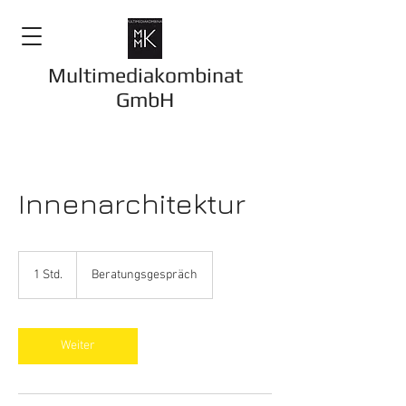
Multimediakombinat
GmbH
Innenarchitektur
Beratungsgespräch
1 Std.
1
Beratungsgespräch
S
t
d
Weiter